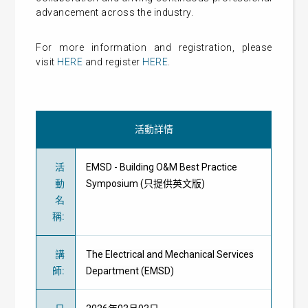
advancement across the industry.
For more information and registration, please
visit
HERE
and register
HERE
.
活動詳情
活
EMSD - Building O&M Best Practice
動
Symposium (只提供英文版)
名
稱
:
講
The Electrical and Mechanical Services
師
:
Department (EMSD)