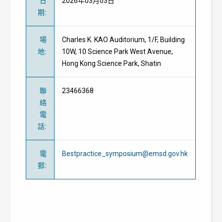
日
2026年03月03日
期
:
場
Charles K. KAO Auditorium, 1/F, Building
地
:
10W, 10 Science Park West Avenue,
Hong Kong Science Park, Shatin
聯
23466368
絡
電
話
:
電
Bestpractice_symposium@emsd.gov.hk
郵
: