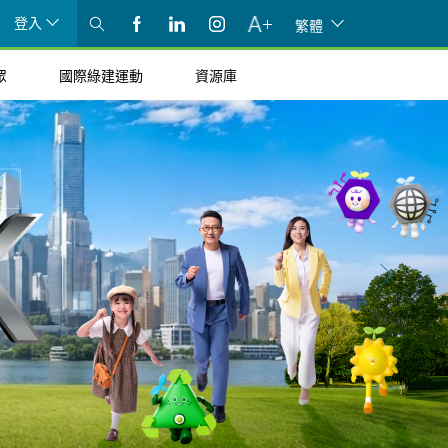
登入
繁體
眾
國際綠建運動
資源庫