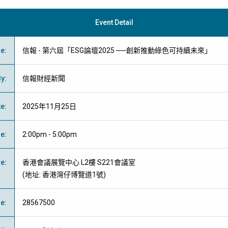
Event Detail
me
:
信報 - 第六屆「ESG論壇2025 ──創新推動綠色可持續未來」
By
:
信報財經新聞
te
:
2025年11月25日
me
:
2:00pm - 5:00pm
ue
:
香港會議展覽中心 L2樓 S221會議室
(地址: 香港灣仔博覽道1號)
ne
:
28567500