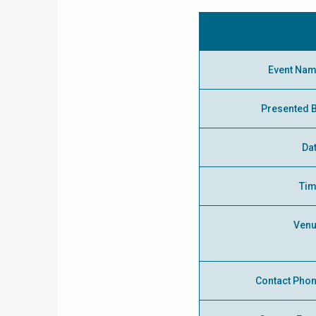
Event Na
Presented 
Da
Ti
Ven
Contact Pho