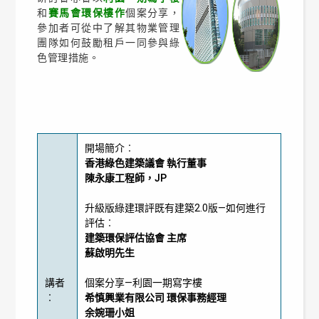
和
賽馬會環保樓作
個案分享，
參加者可從中了解其物業管理
團隊如何鼓勵租戶一同參與綠
色管理措施。
開場簡介︰
香港綠色建築議會 執行董事
陳永康工程師，JP
升級版綠建環評既有建築2.0版—如何進行
評估︰
建築環保評估協會 主席
蘇啟明先生
講者
個案分享—利園一期寫字樓
︰
希慎興業有限公司 環保事務經理
余婉珊小姐