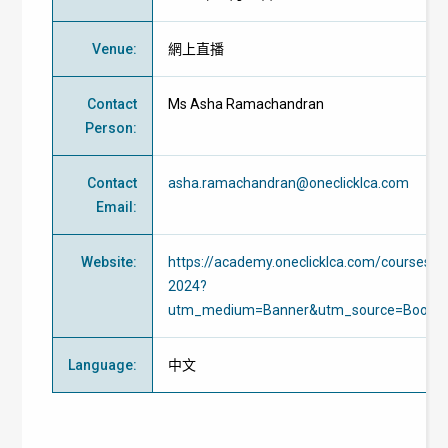
Venue
:
網上直播
Contact
Ms Asha Ramachandran
Person
:
Contact
asha.ramachandran@oneclicklca.com
Email
:
Website
:
https://academy.oneclicklca.com/courses/
2024?
utm_medium=Banner&utm_source=Bootc
Language
:
中文