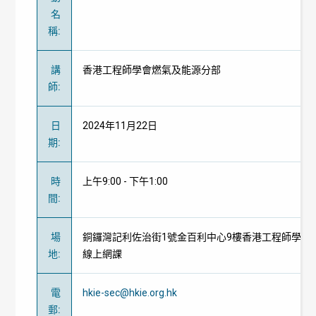
名
稱
:
講
香港工程師學會燃氣及能源分部
師
:
日
2024年11月22日
期
:
時
上午9:00 - 下午1:00
間
:
場
銅鑼灣記利佐治街1號金百利中心9樓香港工程師學會總
地
:
線上網課
電
hkie-sec@hkie.org.hk
郵
: