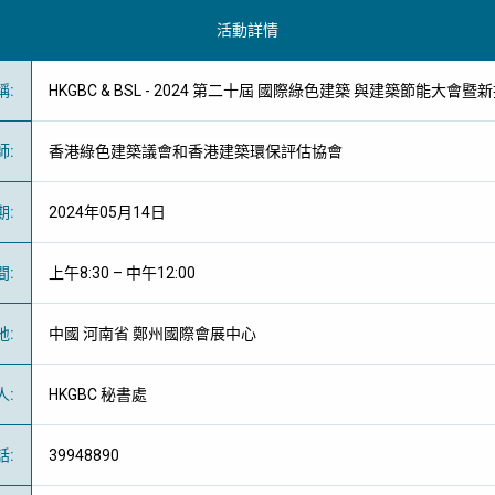
活動詳情
稱
:
HKGBC & BSL - 2024 第二十屆 國際綠色建築 與建築節能大
師
:
香港綠色建築議會
和
香港建築環保評估協會
期
:
2024年05月14日
間
:
上午8:30 – 中午12:00
地
:
中國 河南省 鄭州國際會展中心
人
:
HKGBC 秘書處
話
:
39948890