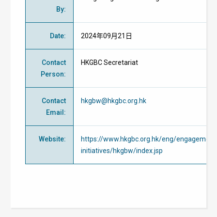
By
:
Date
:
2024年09月21日
Contact
HKGBC Secretariat
Person
:
Contact
hkgbw@hkgbc.org.hk
Email
:
Website
:
https://www.hkgbc.org.hk/eng/engagement/
initiatives/hkgbw/index.jsp