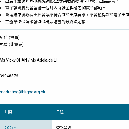
出席率超過 80% 的現場和線上參與者將獲得CPD
電子
出席證書。
電子證書將於會議後一個月內發送至與會者的電子郵箱。
會議結束後觀看重播會議不符合CPD出席要求，不會
獲得CPD
電子
出
主辦單位保留頒發CPD出席證書的最終決定權。
免費
(
會員
)
免費
(
非會員
)
Ms Vicky CHAN / Ms Adelaide LI
39948876
marketing@hkgbc.org.hk
時間
日程
9:00am
登記開始