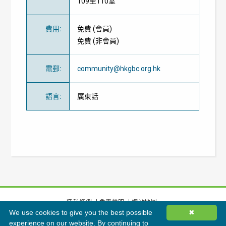
109至110室
費用
:
免費
(
會員
)
免費
(
非會員
)
電郵
:
community@hkgbc.org.hk
語言
:
廣東話
隱私條例
免責聲明
網站地圖
We use cookies to give you the best possible
✖
©
2026
香港綠色建築議會有限公司版權所有
experience on our website. By continuing to