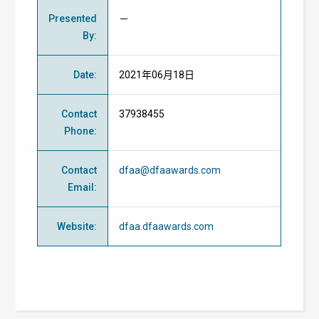
Presented
－
By
:
Date
:
2021年06月18日
Contact
37938455
Phone
:
Contact
dfaa@dfaawards.com
Email
:
Website
:
dfaa.dfaawards.com