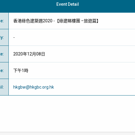
Event Detail
me
:
香港綠色建築週2020 -【綠建睇樓團 –旅遊篇】
By
:
-
te
:
2020年12月08日
me
:
下午1時
il
:
hkgbw@hkgbc.org.hk