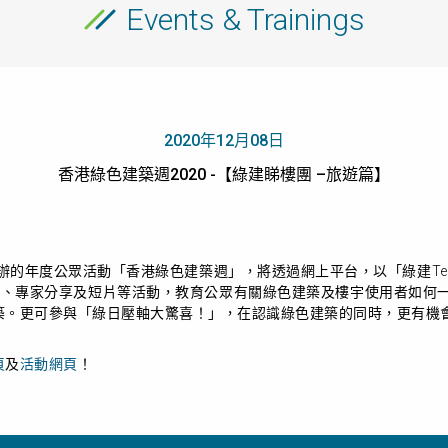
Events & Trainings
2020年12月08日
香港綠色建築週2020 -【綠建睇樓團 –旅遊篇】
辦的年度公眾活動「香港綠色建築週」，將透過網上平台，以「綠建
T
戲、專家分享及短片等活動，教育公眾有關綠色建築及樓宇使用者如何
建築。更可參與「綠日壓軸大驚喜！」，在認識綠色建築的同時，更有機
頁
及
活動網頁
！