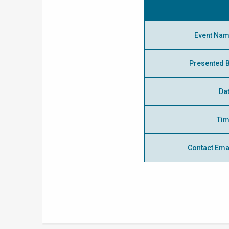
Event Na
Presented 
Da
Ti
Contact Ema