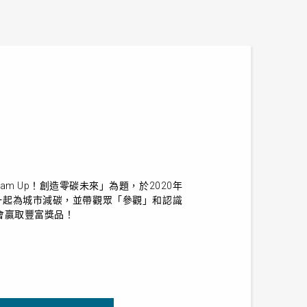
eam Up
！創造零碳未來」為題，於
2020
年
一起為城市減碳，並帶觀眾「參觀」和認識
會贏取豐富獎品！