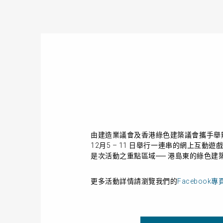
由建造業議會及香港綠色建築議會攜手舉
12
月
5
–
11
日舉行一連串的網上互動遊
是次活動之重點區域── 港島東的綠色
更多活動詳情
請瀏覽
我們的
Facebook專