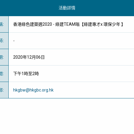
活動詳情
稱
:
香港綠色建築週2020 - 綠建TEAM嗡【綠建專才x 環保少年 】
師
:
-
期
:
2020年12月06日
間
:
下午1時至2時
郵
:
hkgbw@hkgbc.org.hk