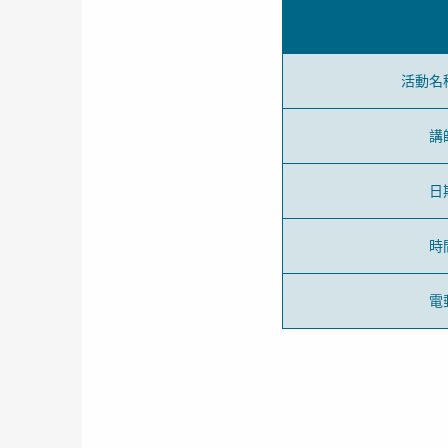
活動名
講
日
時
電