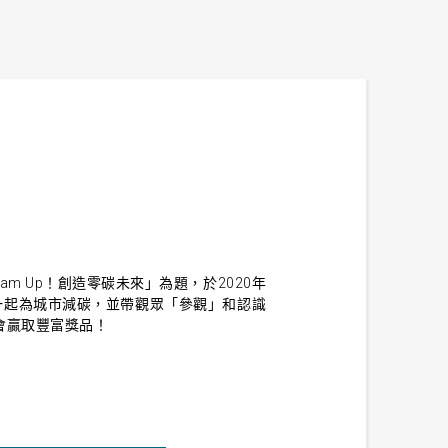
eam Up
！創造零碳未來」為題，於
2020
年
一起為城市減碳，並帶觀眾「參觀」和認識
會贏取豐富獎品！