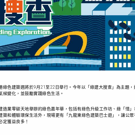
港綠色建築週將於9月21至22日舉行。今年以「綠建大搜查」為主題
氣候變化，並鼓勵實踐綠色生活。
建造業零碳天地舉辦
的綠色
嘉年華，
包括
有綠色升級工作坊、綠「惜」
建築和體驗環保生活外，現場更有「九龍東綠色建築巴士遊」，讓公眾
必定獲益良多！