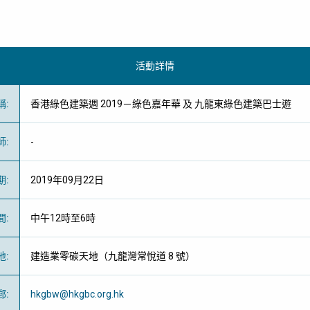
活動詳情
稱
:
香港綠色建築週 2019－綠色嘉年華 及 九龍東綠色建築巴士遊
師
:
-
期
:
2019年09月22日
間
:
中午12時至6時
地
:
建造業零碳天地（九龍灣常悅道 8 號）
郵
:
hkgbw@hkgbc.org.hk