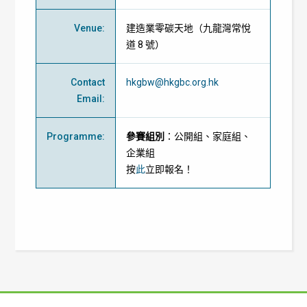
Venue
:
建造業零碳天地（九龍灣常悅
道 8 號）
Contact
hkgbw@hkgbc.org.hk
Email
:
Programme
:
參賽組別
：公開組、家庭組、
企業組
按
此
立即報名！