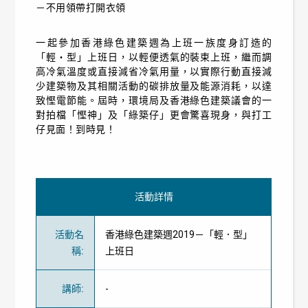
－不用領帶打開衣領
一起參加香港綠色建築週為上班一族度身訂造的
「輕‧型」上班日，以輕便透氣的裝束上班，繼而調
高冷氣溫度或直接減省冷氣用量，以實際行動直接減
少建築物及其相關活動的碳排放量及能源消耗，以達
致慳電節能。屆時，環境局及香港綠色建築議會的一
對拍檔「慳神」及「綠築仔」更會驚喜現身，與打工
仔見面！到時見！
活動詳情
活動名
香港綠色建築週2019－「輕．型」
稱
:
上班日
講師
:
-