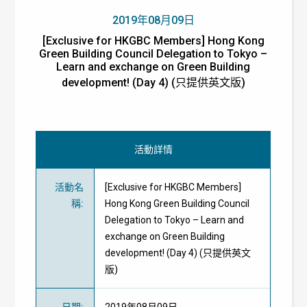
2019年08月09日
[Exclusive for HKGBC Members] Hong Kong
Green Building Council Delegation to Tokyo –
Learn and exchange on Green Building
development! (Day 4) (只提供英文版)
活動詳情
活動名
[Exclusive for HKGBC Members]
稱
:
Hong Kong Green Building Council
Delegation to Tokyo – Learn and
exchange on Green Building
development! (Day 4) (只提供英文
版)