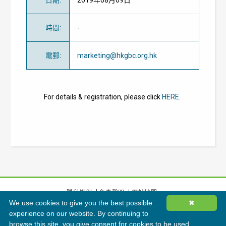
日期
:
2019年08月09日
時間
:
-
電郵
:
marketing@hkgbc.org.hk
For details & registration, please click
HERE
.
隱私條例
免責聲明
網站地圖
We use cookies to give you the best possible
✖
©
2026
香港綠色建築議會有限公司版權所有
experience on our website. By continuing to
browse this site, you give consent for cookies to be used.