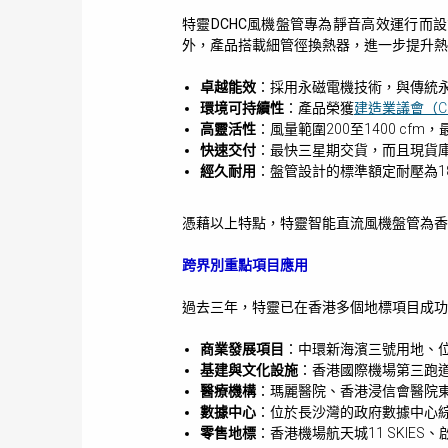
特靈DCHC風機盤管專為靜音高效運行而
外，產品搭載細管徑換熱器，進一步提升熱
卓越能效
：採用永磁電機技術，與傳統永
環境可持續性
：產品榮獲
建造業議會（C
高靈活性
：風量範圍200至1400 cfm
快速交付
：最快三星期交貨，而且現貨
經久耐用
：盤管設計的標準額定耐壓為18
憑藉以上特點，特靈智能直流風機盤管為香
跨界別重點項目應用
過去三年，特靈已在香港多個地標項目成功
商業發展項目
：中環新海濱三號用地、位
基建與文化設施
：香港國際機場第三跑
醫療機構
：瑪麗醫院、香港浸信會醫院
數據中心
：位於長沙灣的政府數據中心
零售地標
：香港機場航天城11 SKIE