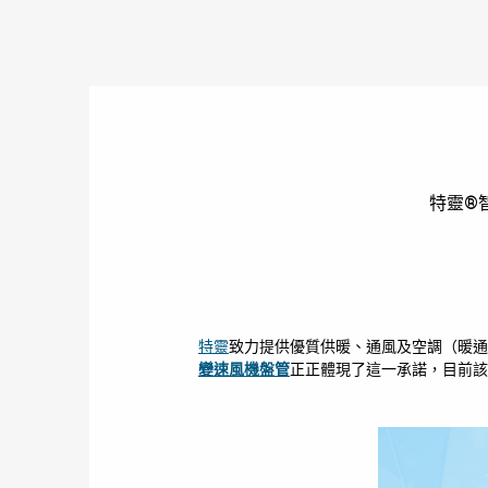
特靈®
特靈
致力提供優質供暖、通風及空調（暖
變速風機盤管
正正體現了這一承諾，目前該