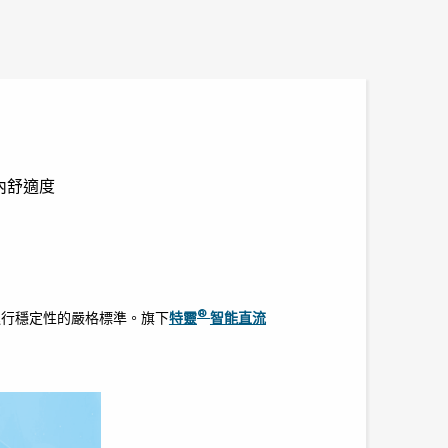
內舒適度
®
運行穩定性的嚴格標準。旗下
特靈
智能直流