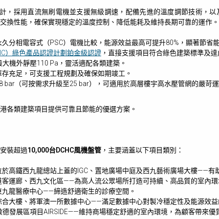
設計，採用直流無刷電機並支援無級調速，配備先進的溫度調節技術，以
交換性能，確保實現穩定的溫度控制、降低能耗及維持長期可靠的運作。
久分相電容式（PSC）電機比較，能源效益最高可提升80%，顯著節省
IC）綠色產品認證計劃鉑金級認證
，直接支援項目符合綠色建築標準及達
，最大機外靜壓110 Pa，靈活適配各類建築。
庫存充足，可支援工程規劃及確保如期竣工。
 bar（可按需求升級至25 bar），可適用於高層樓宇高水壓管網的嚴苛
港各類建築項目提供可靠且節能的優選方案。
安裝超過
10,000台DCHC風機盤管
，主要涵蓋以下項目類別：
於高鐵西九龍總站上蓋的IGC、置地廣場中庭及西九藝術廣場大樓——有
道客運廊、西九文化區——為高人流公眾場所打造可持續、高品質的室內環
東九龍醫療中心——締造舒適衛生的診療空間。
綜合大樓、將軍澳一所數據中心——滿足數據中心對製冷穩定性及能源效益
S、啟德發展區項目AIRSIDE——維持商場穩定舒適的室內環境，為顧客帶來