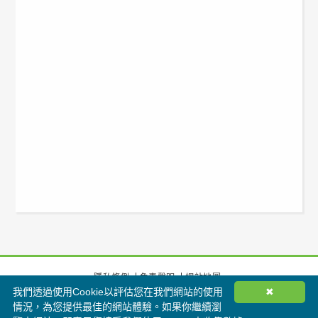
隱私條例
免責聲明
網站地圖
我們透過使用Cookie以評估您在我們網站的使用
✖
©
2026 香港綠色建築議會有限公司版權所有
情況，為您提供最佳的網站體驗。如果你繼續瀏