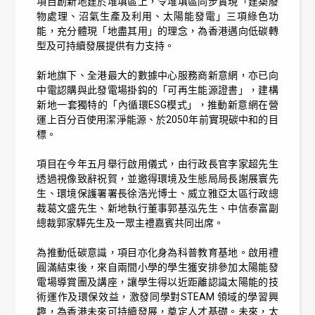
項目創新地建於堆填區上，令堆填區同步實現「建築廢
物處理、沼氣生產及利用、太陽能發電」三項綠色功
能，充分體現「地盡其用」的理念，為香港邁向低碳轉
型及可持續發展提供有力支持。
新地旗下、全港最大的數據中心服務商新意網，亦已向
中電認購與此發電場掛鈎的「可再生能源證書」，建構
新地一套獨特的「內循環ESG模式」，推動新意網在營
運上百分百使用潔淨能源、於2050年前實現碳中和的目
標。
項目在今年五月舉行啟用儀式，由行政長官李家超先生
透過視像致辭祝賀，並邀得環境及生態局局長謝展寰先
生、環境保護署署長徐浩光博士、威立雅亞太區行政總
裁葛文盛先生、新地執行董事郭基泓先生、中信泰富副
總裁郭家驊先生及一眾主禮嘉賓共同出席。
為推動低碳意識，項目亦化身為科普教育基地。啟用禮
圓滿結束後，來自兩間小學的學生獲安排參加太陽能發
電場導賞團及講座，讓學生得以近距離認識太陽能的技
術運作及環保效益，激發同學對STEAM 領域的學習興
趣，為香港未來可持續發展，奠定人才基礎。未來，太